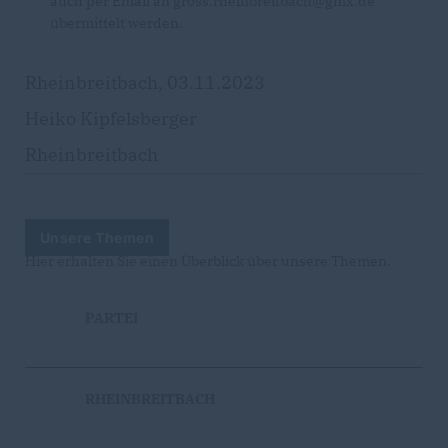
auch per Email an gross.rheinbreitbach@gmx.de
übermittelt werden.
Rheinbreitbach, 03.11.2023
Heiko Kipfelsberger
Rheinbreitbach
Unsere Themen
Hier erhalten Sie einen Überblick über unsere Themen.
PARTEI
RHEINBREITBACH