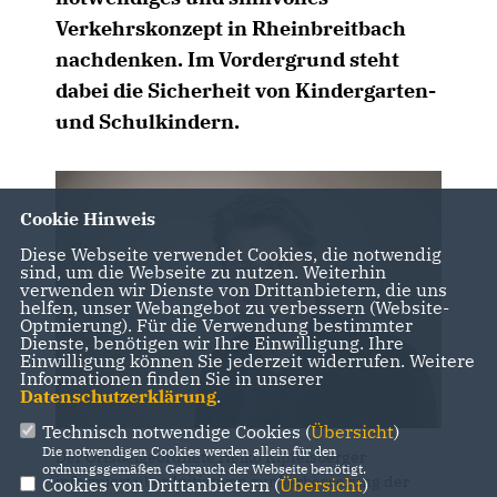
Verkehrskonzept in Rheinbreitbach
nachdenken. Im Vordergrund steht
dabei die Sicherheit von Kindergarten-
und Schulkindern.
Cookie Hinweis
Diese Webseite verwendet Cookies, die notwendig
sind, um die Webseite zu nutzen. Weiterhin
verwenden wir Dienste von Drittanbietern, die uns
helfen, unser Webangebot zu verbessern (Website-
Optmierung). Für die Verwendung bestimmter
Dienste, benötigen wir Ihre Einwilligung. Ihre
Einwilligung können Sie jederzeit widerrufen. Weitere
Informationen finden Sie in unserer
Datenschutzerklärung
.
Technisch notwendige Cookies (
Übersicht
)
Die notwendigen Cookies werden allein für den
Der Ortsbeigeordnete Heiko Kipfelsberger
ordnungsgemäßen Gebrauch der Webseite benötigt.
informiert über Initiativen zur Verbesserung der
Cookies von Drittanbietern (
Übersicht
)